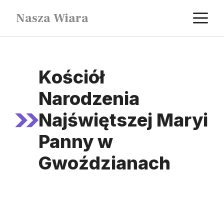
Przejdź
M
Nasza Wiara
do
treści
Kościół
Narodzenia
Najświętszej Maryi
Panny w
Gwoździanach