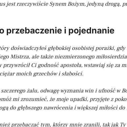
us jest rzeczywiście Synem Bożym, jedyną drogą, p
o przebaczenie i pojednanie
który doświadczyłeś głębokiej osobistej porażki, gdy
jego Mistrza, ale także niezmierzonego miłosierdzia
przywrócił Ci godność apostoła, wstawiaj się za m
ciężar moich grzechów i słabości.
 szczerego żalu, odwagę wyznania win i ufność w B
móż mi zrozumieć, że moje upadki, przyjęte z pokor
ogą do głębszego nawrócenia i większej miłości do 
eż przebaczać tym, którzy mnie zranili, tak jak Ty