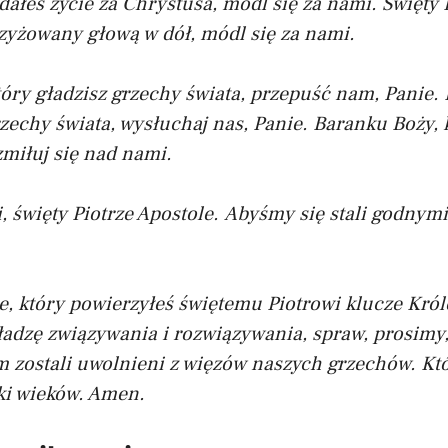
ddałeś życie za Chrystusa, módl się za nami.
Święty 
yżowany głową w dół, módl się za nami.
óry gładzisz grzechy świata, przepuść nam, Panie.
rzechy świata, wysłuchaj nas, Panie.
Baranku Boży, k
zmiłuj się nad nami.
, święty Piotrze Apostole.
Abyśmy się stali godnymi
e, który powierzyłeś świętemu Piotrowi klucze Kró
ładzę związywania i rozwiązywania, spraw, prosimy
zostali uwolnieni z więzów naszych grzechów. Któr
ki wieków. Amen.