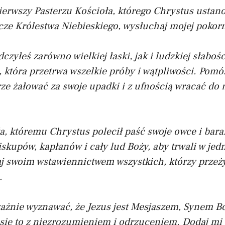
pierwszy Pasterzu Kościoła, którego Chrystus ustano
cze Królestwa Niebieskiego, wysłuchaj mojej pokor
czyłeś zarówno wielkiej łaski, jak i ludzkiej słaboś
, która przetrwa wszelkie próby i wątpliwości. Pomó
erze żałować za swoje upadki i z ufnością wracać do
a, któremu Chrystus polecił paść swoje owce i bara
iskupów, kapłanów i cały lud Boży, aby trwali w jedn
j swoim wstawiennictwem wszystkich, którzy przeży
.
żnie wyznawać, że Jezus jest Mesjaszem, Synem B
się to z niezrozumieniem i odrzuceniem. Dodaj mi 