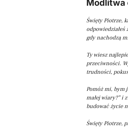
Modlitwa 
Święty Piotrze, 
odpowiedziałeś z
gdy nachodzą mni
Ty wiesz najlepi
przeciwności. Wy
trudności, pokus
Pomóż mi, bym ja
małej wiary?” i 
budować życie na
Święty Piotrze, 