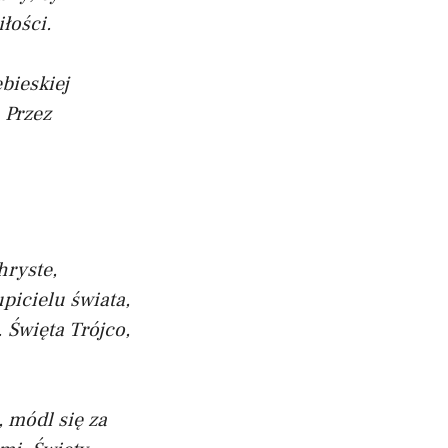
łości.
bieskiej
 Przez
hryste,
picielu świata,
.
Święta Trójco,
, módl się za