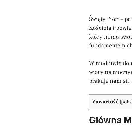
Święty Piotr – p
Kościoła i powie
który mimo swoic
fundamentem ch
W modlitwie do 
wiary na mocny
brakuje nam sił.
Zawartość
[
poka
Główna Mo