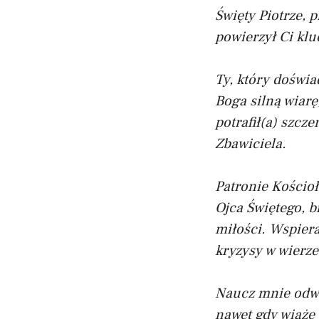
Święty Piotrze, 
powierzył Ci klu
Ty, który doświad
Boga silną wiarę
potrafił(a) szcz
Zbawiciela.
Patronie Kościoł
Ojca Świętego, b
miłości. Wspiera
kryzysy w wierze
Naucz mnie odwa
nawet gdy wiąże 