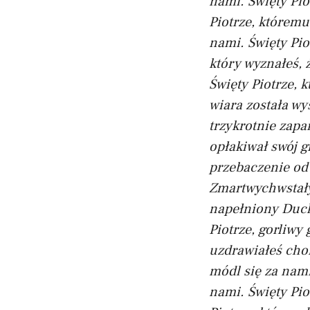
nami.
Święty Pio
Piotrze, któremu
nami.
Święty Pio
który wyznałeś, 
Święty Piotrze, 
wiara została wy
trzykrotnie zapa
opłakiwał swój g
przebaczenie od
Zmartwychwstały
napełniony Duch
Piotrze, gorliwy
uzdrawiałeś cho
módl się za nami
nami.
Święty Pio