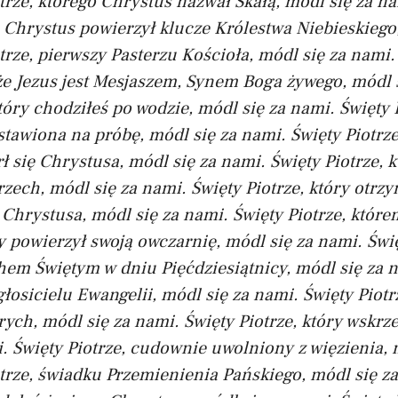
trze, którego Chrystus nazwał Skałą, módl się za n
 Chrystus powierzył klucze Królestwa Niebieskiego,
trze, pierwszy Pasterzu Kościoła, módl się za nami.
że Jezus jest Mesjaszem, Synem Boga żywego, módl 
który chodziłeś po wodzie, módl się za nami.
Święty 
stawiona na próbę, módl się za nami.
Święty Piotrze
rł się Chrystusa, módl się za nami.
Święty Piotrze, 
rzech, módl się za nami.
Święty Piotrze, który otrz
 Chrystusa, módl się za nami.
Święty Piotrze, któr
 powierzył swoją owczarnię, módl się za nami.
Świę
em Świętym w dniu Pięćdziesiątnicy, módl się za 
 głosicielu Ewangelii, módl się za nami.
Święty Piotr
rych, módl się za nami.
Święty Piotrze, który wskrze
.
Święty Piotrze, cudownie uwolniony z więzienia, 
trze, świadku Przemienienia Pańskiego, módl się z