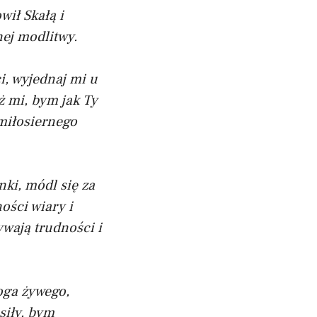
wił Skałą i
nej modlitwy.
ci, wyjednaj mi u
ż mi, bym jak Ty
 miłosiernego
nki, módl się za
ości wiary i
wają trudności i
oga żywego,
siły, bym