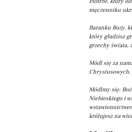
Piotrze, który o
męczenniku ukrz
Baranku Boży, kt
który gładzisz g
grzechy świata, 
Módl się za nami
Chrystusowych.
Módlmy się: Boż
Niebieskiego i w
wstawiennictwem 
królujesz na wie