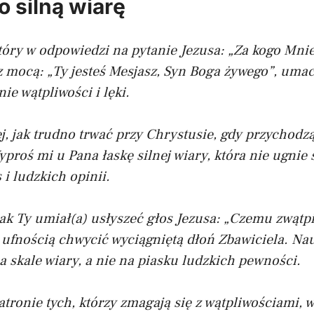
o silną wiarę
który w odpowiedzi na pytanie Jezusa: „Za kogo Mni
 mocą: „Ty jesteś Mesjasz, Syn Boga żywego”, umac
e wątpliwości i lęki.
ej, jak trudno trwać przy Chrystusie, gdy przychodz
proś mi u Pana łaskę silnej wiary, która nie ugnie
 i ludzkich opinii.
k Ty umiał(a) usłyszeć głos Jezusa: „Czemu zwątpi
z ufnością chwycić wyciągniętą dłoń Zbawiciela. N
 skale wiary, a nie na piasku ludzkich pewności.
patronie tych, którzy zmagają się z wątpliwościami, 