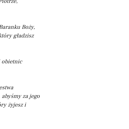
Piotrze,
Baranku Boży,
tóry gładzisz
 obietnic
lestwa
, abyśmy za jego
y żyjesz i