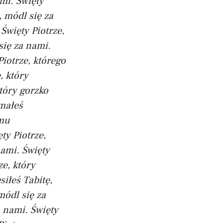
ami.
Święty
 módl się za
Święty Piotrze,
się za nami.
Piotrze, którego
, który
który gorzko
ymałeś
emu
ty Piotrze,
nami.
Święty
ze, który
siłeś Tabitę,
módl się za
a nami.
Święty