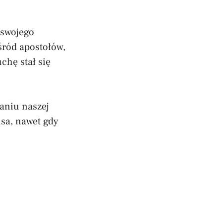
ą swojego
śród apostołów,
chę stał się
aniu naszej
sa, nawet gdy