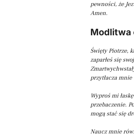
pewności, że Jez
Amen.
Modlitwa 
Święty Piotrze, 
zaparłeś się swo
Zmartwychwstały 
przytłacza mnie 
Wyproś mi łaskę
przebaczenie. Po
mogą stać się dr
Naucz mnie równi