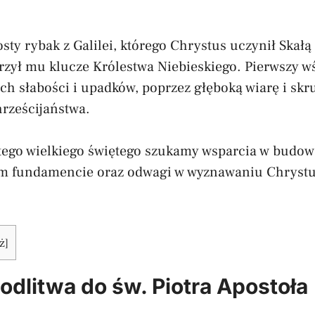
rosty rybak z Galilei, którego Chrystus uczynił Skał
rzył mu klucze Królestwa Niebieskiego. Pierwszy w
h słabości i upadków, poprzez głęboką wiarę i skru
rześcijaństwa.
tego wielkiego świętego szukamy wsparcia w budow
m fundamencie oraz odwagi w wyznawaniu Chrystu
ż
]
dlitwa do św. Piotra Apostoła