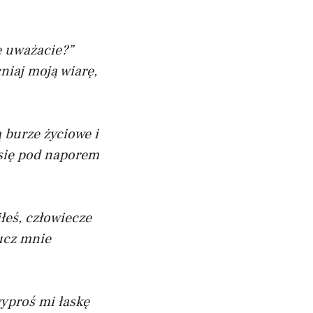
e uważacie?”
niaj moją wiarę,
ą burze życiowe i
 się pod naporem
łeś, człowiecze
aucz mnie
wyproś mi łaskę