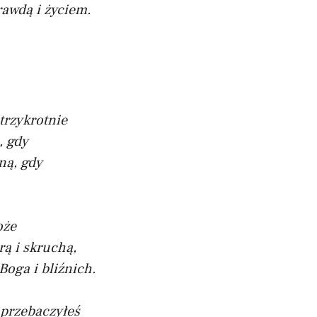
rawdą i życiem.
 trzykrotnie
, gdy
ną, gdy
oże
ą i skruchą,
Boga i bliźnich.
 przebaczyłeś