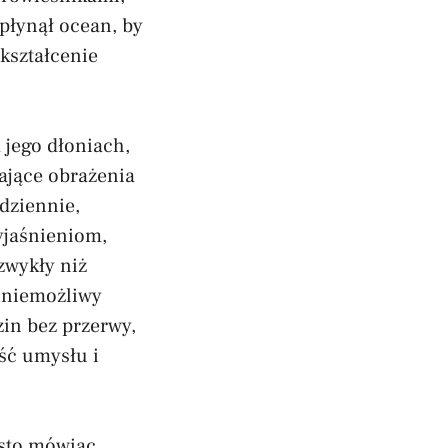
epłynął ocean, by
kształcenie
 jego dłoniach,
ające obrażenia
dziennie,
yjaśnieniom,
ezwykły niż
 „niemożliwy
in bez przerwy,
ść umysłu i
ęsto mówiąc