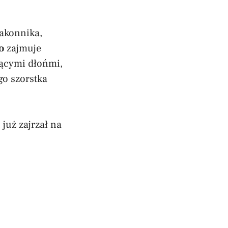
zakonnika,
o
zajmuje
iącymi dłońmi,
go szorstka
 już zajrzał na