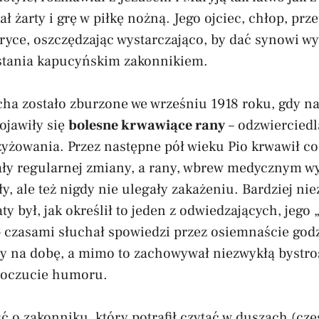
ał żarty i grę w piłkę nożną. Jego ojciec, chłop, prz
yce, oszczędzając wystarczająco, by dać synowi wy
stania kapucyńskim zakonnikiem.
ha zostało zburzone we wrześniu 1918 roku, gdy na
ojawiły się
bolesne krwawiące rany
– odzwierciedl
yżowania. Przez następne pół wieku Pio krwawił co
y regularnej zmiany, a rany, wbrew medycznym w
ły, ale też nigdy nie ulegały zakażeniu. Bardziej ni
y był, jak określił to jeden z odwiedzających, jego
czasami słuchał spowiedzi przez osiemnaście godz
ny na dobę, a mimo to zachowywał niezwykłą bystro
poczucie humoru.
ść o zakonniku, który potrafił czytać w duszach (cz