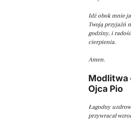
Idź obok mnie ja
Twoją przyjaźń n
godziny, i radoś
cierpienia.
Amen.
Modlitwa 
Ojca Pio
Łagodny uzdrowic
przywracał wzrok