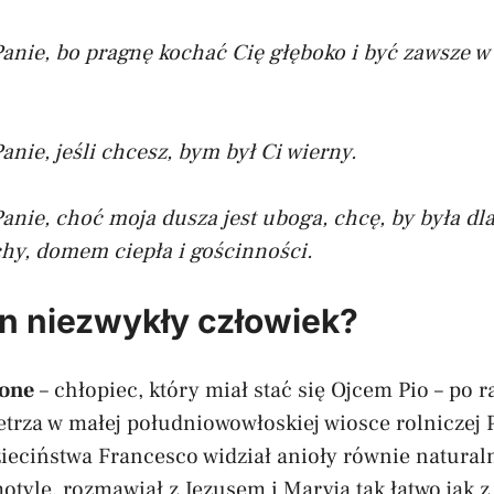
Panie, bo pragnę kochać Cię głęboko
i być zawsze 
anie, jeśli chcesz, bym był Ci wierny.
anie, choć moja dusza jest uboga,
chcę, by była dl
hy,
domem ciepła i gościnności.
en niezwykły człowiek?
ione
– chłopiec, który miał stać się Ojcem Pio – po r
trza w małej południowowłoskiej wiosce rolniczej P
ieciństwa Francesco widział anioły równie naturaln
motyle, rozmawiał z Jezusem i Maryją tak łatwo jak 