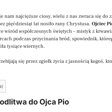
je nam najcięższe ciosy, wielu z nas zwraca się do 
zez pięćdziesiąt lat nosiło rany Chrystusa.
Ojciec Pi
ce wśród współczesnych świętych – mistyk z krwaw
ercach podczas przycinania bród, spowiednik, które
ła tysiące wiernych.
ebijają się przez zgiełk życia z jasnością kogoś, kto
ż
]
dlitwa do Ojca Pio