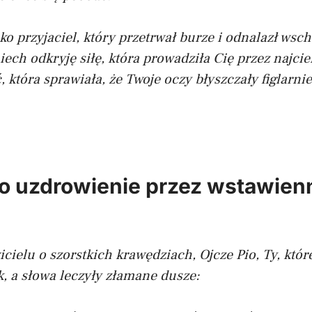
ko przyjaciel, który przetrwał burze i odnalazł wsc
iech odkryję siłę, która prowadziła Cię przez najci
ć, która sprawiała, że Twoje oczy błyszczały figlarn
o uzdrowienie przez wstawien
ielu o szorstkich krawędziach, Ojcze Pio, Ty, któr
, a słowa leczyły złamane dusze: