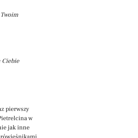
w Twoim
a Ciebie
az pierwszy
ietrelcina w
ie jak inne
z rówieśnikami,