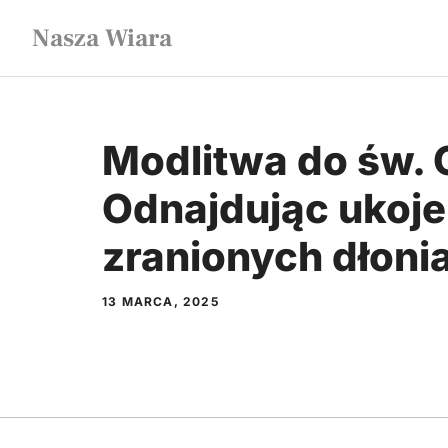
Przejdź
Nasza Wiara
do
treści
Modlitwa do św. O
Odnajdując ukoje
zranionych dłoni
13 MARCA, 2025