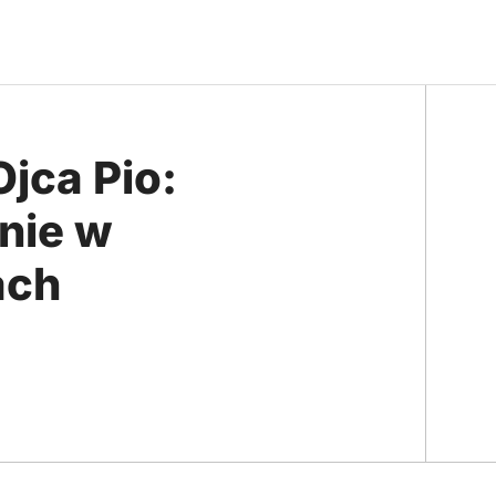
jca Pio:
nie w
ach