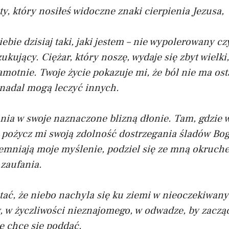
ty, który nosiłeś widoczne znaki cierpienia Jezusa,
ebie dzisiaj taki, jaki jestem – nie wypolerowany cz
ukujący. Ciężar, który noszę, wydaje się zbyt wielki
motnie. Twoje życie pokazuje mi, że ból nie ma ost
 nadal mogą leczyć innych.
ia w swoje naznaczone blizną dłonie. Tam, gdzie w
, pożycz mi swoją zdolność dostrzegania śladów Bo
iemniają moje myślenie, podziel się ze mną okruch
zaufania.
ać, że niebo nachyla się ku ziemi w nieoczekiwa
, w życzliwości nieznajomego, w odwadze, by zaczą
e chce się poddać.