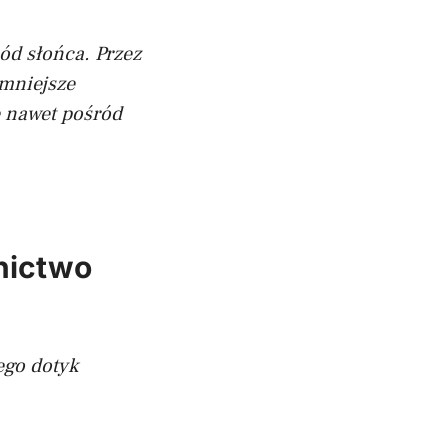
hód słońca. Przez
emniejsze
ie nawet pośród
nictwo
ego dotyk