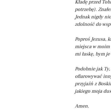
Kładę przed Tobą
potrzebę). Znałe
Jednak nigdy nie
zdolność do wsp
Poproś Jezusa, k
miejsca w moim ż
mi łaskę, bym je
Podobnie jak Ty,
ofiarowywać inn
przyjaźń z Boski
jakiego moja dus
Amen.