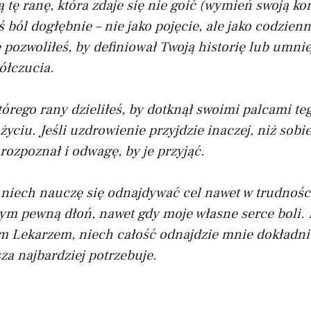
 tę ranę, która zdaje się nie goić (wymień swoją ko
ś ból dogłębnie – nie jako pojęcie, ale jako codzien
 pozwoliłeś, by definiował Twoją historię lub umnie
ółczucia.
tórego rany dzieliłeś, by dotknął swoimi palcami t
yciu. Jeśli uzdrowienie przyjdzie inaczej, niż sobi
 rozpoznał i odwagę, by je przyjąć.
 niech nauczę się odnajdywać cel nawet w trudnośc
ym pewną dłoń, nawet gdy moje własne serce boli. 
m Lekarzem, niech całość odnajdzie mnie dokładnie
za najbardziej potrzebuje.