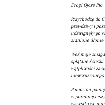
Drogi Ojcze Pio, 
Przychodzę do Ci
prawdziwy i posz
udźwignęły go sa
zranione dłonie
Weź moje zmagan
splątane ścieżki
wątpliwości zac
niewzruszonego 
Pomóż mi pamięt
w porannej ciszy
wszystko we mni