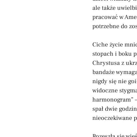
ale także uwielbi
pracować w Amer
potrzebne do zo
Ciche życie mnic
stopach i boku p
Chrystusa z ukrz
bandaże wymagał
nigdy się nie goi
widoczne stygmat
harmonogram” – 
spał dwie godzi
nieoczekiwane 
Rozeszła się wie