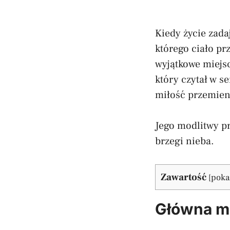
Kiedy życie zada
którego ciało pr
wyjątkowe miejs
który czytał w s
miłość przemieni
Jego modlitwy prz
brzegi nieba.
Zawartość
[
poka
Główna mo