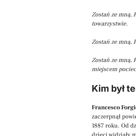
Zostań ze mną, 
towarzystwie.
Zostań ze mną, P
Zostań ze mną, P
miejscem pociec
Kim był t
Francesco Forg
zaczerpnął powie
1887 roku. Od dz
dzieci widziały 