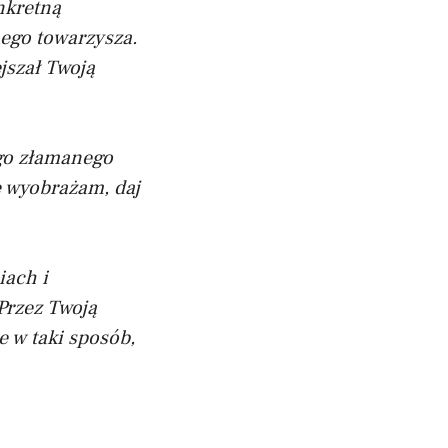
nkretną
nego towarzysza.
jszał Twoją
ego złamanego
e wyobrażam, daj
iach i
Przez Twoją
 w taki sposób,