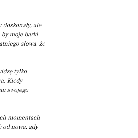
y doskonały, ale
, by moje barki
atniego słowa, że
idzę tylko
ga. Kiedy
em swojego
nych momentach –
ć od nowa, gdy