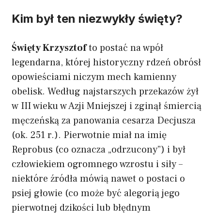
Kim był ten niezwykły święty?
Święty Krzysztof
to postać na wpół
legendarna, której historyczny rdzeń obrósł
opowieściami niczym mech kamienny
obelisk. Według najstarszych przekazów żył
w III wieku w Azji Mniejszej i zginął śmiercią
męczeńską za panowania cesarza Decjusza
(ok. 251 r.). Pierwotnie miał na imię
Reprobus (co oznacza „odrzucony”) i był
człowiekiem ogromnego wzrostu i siły –
niektóre źródła mówią nawet o postaci o
psiej głowie (co może być alegorią jego
pierwotnej dzikości lub błędnym