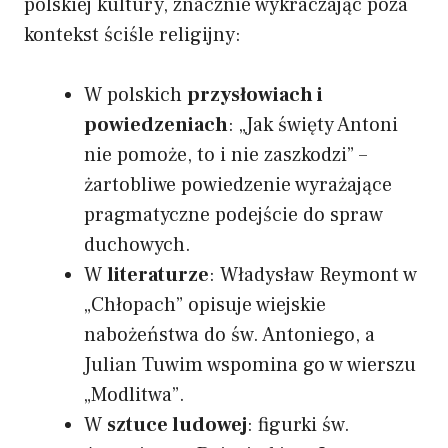
polskiej kultury, znacznie wykraczając poza
kontekst ściśle religijny:
W polskich
przysłowiach i
powiedzeniach
: „Jak święty Antoni
nie pomoże, to i nie zaszkodzi” –
żartobliwe powiedzenie wyrażające
pragmatyczne podejście do spraw
duchowych.
W
literaturze
: Władysław Reymont w
„Chłopach” opisuje wiejskie
nabożeństwa do św. Antoniego, a
Julian Tuwim wspomina go w wierszu
„Modlitwa”.
W
sztuce ludowej
: figurki św.