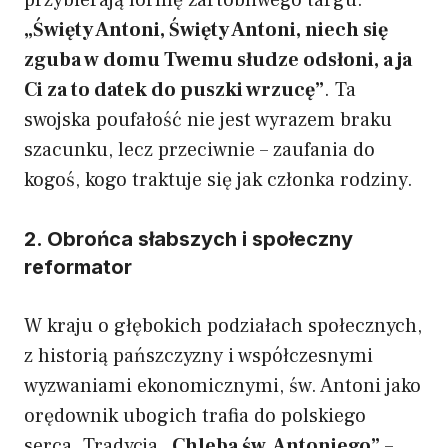
„Święty Antoni, Święty Antoni, niech się
zguba w domu Twemu słudze odsłoni, a ja
Ci za to datek do puszki wrzucę”
. Ta
swojska poufałość nie jest wyrazem braku
szacunku, lecz przeciwnie – zaufania do
kogoś, kogo traktuje się jak członka rodziny.
2. Obrońca słabszych i społeczny
reformator
W kraju o głębokich podziałach społecznych,
z historią pańszczyzny i współczesnymi
wyzwaniami ekonomicznymi, św. Antoni jako
orędownik ubogich trafia do polskiego
serca. Tradycja
„Chleba św. Antoniego”
–